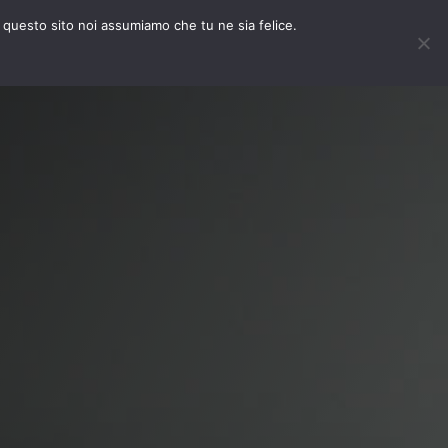
e questo sito noi assumiamo che tu ne sia felice.
News
Collabora
Consulenza Online
Contatti
SHOP