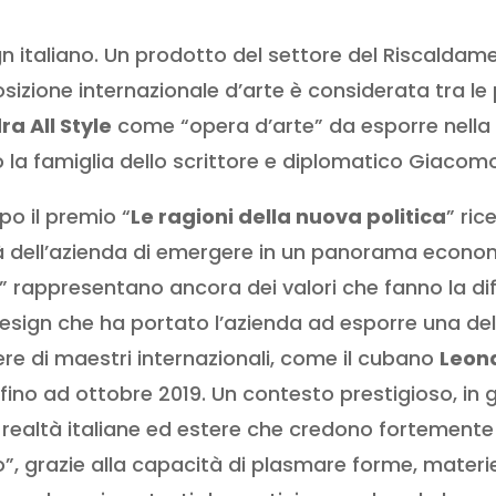
ign italiano. Un prodotto del settore del Riscalda
posizione internazionale d’arte è considerata tra l
ra All
Styl
e
come “opera d’arte” da esporre nella 
to la famiglia dello scrittore e diplomatico Giaco
po il premio “
Le ragioni della nuova politica
” ri
à dell’azienda di emergere in un panorama economi
le” rappresentano ancora dei valori che fanno la d
design che ha portato l’azienda ad esporre una del
ere di maestri internazionali, come il cubano
Leon
ino ad ottobre 2019. Un contesto prestigioso, in g
 realtà italiane ed estere che credono fortemente 
o”, grazie alla capacità di plasmare forme, materi