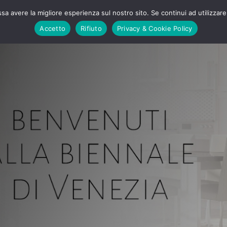
ssa avere la migliore esperienza sul nostro sito. Se continui ad utilizzar
Ipino powerbox
Servizi
Collezione Ipino
Accetto
Rifiuto
Privacy & Cookie Policy